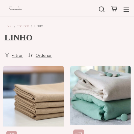
Início
/
TECIDOS
/
LINHO
LINHO
Filtrar
Ordenar
-
32
%