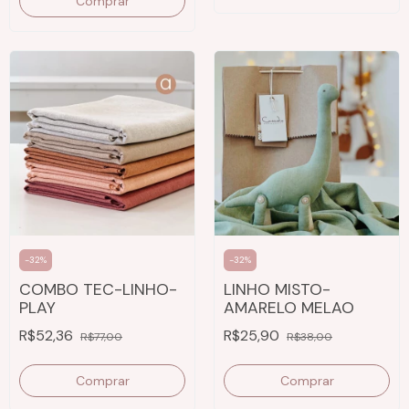
Comprar
-
32
%
-
32
%
COMBO TEC-LINHO-
LINHO MISTO-
PLAY
AMARELO MELAO
R$52,36
R$25,90
R$77,00
R$38,00
Comprar
Comprar