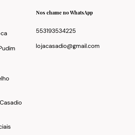
Nos chame no WhatsApp
553193534225
oca
lojacasadio@gmail.com
Pudim
lho
 Casadio
ciais