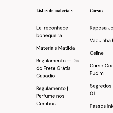
Listas de materiais
Cursos
Lei reconhece
Raposa J
bonequeira
Vaquinha 
Materiais Matilda
Celine
Regulamento — Dia
Curso Coe
do Frete Grátis
Pudim
Casadio
Segredos
Regulamento |
01
Perfume nos
Combos
Passos ini