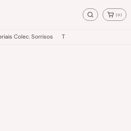
(
0
)
riais Colec. Sorrisos
T