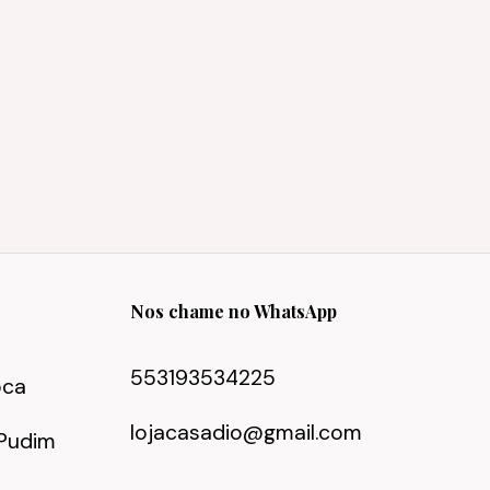
Nos chame no WhatsApp
553193534225
oca
lojacasadio@gmail.com
Pudim