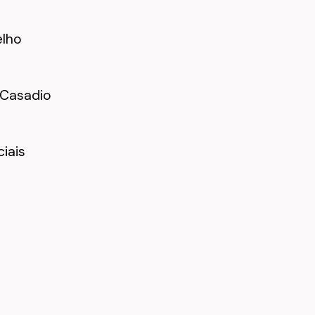
lho
 Casadio
ciais