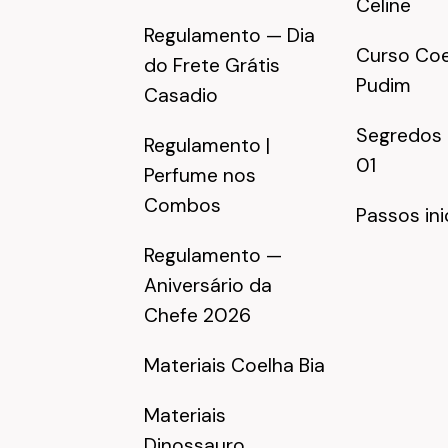
Celine
Regulamento — Dia
Curso Coe
do Frete Grátis
Pudim
Casadio
Segredos
Regulamento |
01
Perfume nos
Combos
Passos ini
Regulamento —
Aniversário da
Chefe 2026
Materiais Coelha Bia
Materiais
Dinossauro