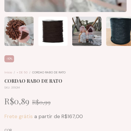
-
10
%
Início
/
+ DE 50
/
CORDAO RABO DE RATO
CORDAO RABO DE RATO
SKU:
31110M
R$0,89
R$0,99
Frete grátis
a partir de
R$167,00
COR